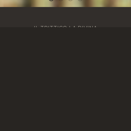
Benvenuti
IL TRITTICO LA DIVINA
COMMEDIA
“Nel mezzo del cammin…” della mia vita, io mi
ritrovai di fronte ad uno spazio vuoto.
Questa frase, seppur banale, riassume e spiega la
mia storia, e la nascita delle opere che propongo.
Tutto il mio lavoro, che comprende anche il Trittico
La Divina Commedia, nasce dal “vuoto” che
sentivo dentro e fuori. Non a caso l’opera che ho
utilizzato per riempire il vuoto è la più grande
rappresentazione metaforica della vita. Parlando di
bellezza, lessi che si può fare a meno di tutto, ma